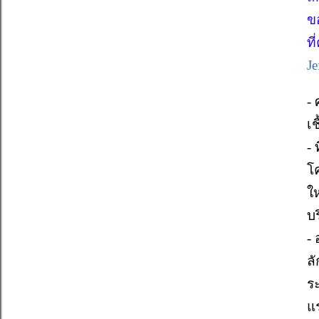
ข
ท
Je
- 
เ
-
โ
ใ
บ
-
ล
ร
แ