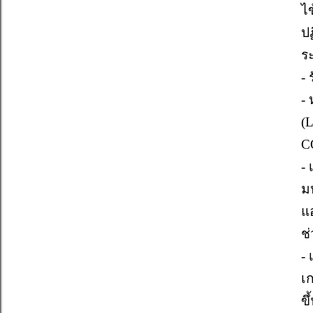
ไ
ป
ร
- 
-
(L
C
- 
มห
แ
ช
-
เก
ขึ