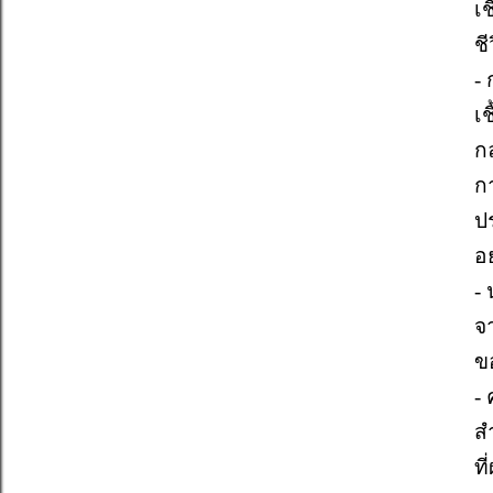
เ
ช
-
เ
ก
ก
ปร
อย
-
จ
ข
-
สำ
ท