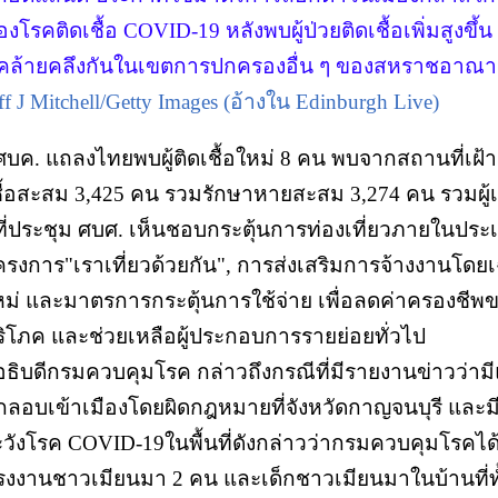
องโรคติดเชื้อ COVID-19 หลังพบผู้ป่วยติดเชื้อเพิ่มสูงข
ี่คล้ายคลึงกันในเขตการปกครองอื่น ๆ ของสหราชอาณาจ
ff J Mitchell/Getty Images (อ้างใน Edinburgh Live)
ศบค. แถลงไทยพบผู้ติดเชื้อใหม่ 8 คน พบจากสถานที่เฝ้าระว
ชื้อสะสม 3,425 คน รวมรักษาหายสะสม 3,274 คน รวมผู้เ
 ที่ประชุม ศบศ. เห็นชอบกระตุ้นการท่องเที่ยวภายในประเ
ครงการ"เราเที่ยวด้วยกัน", การส่งเสริมการจ้างงานโดย
หม่ และมาตรการกระตุ้นการใช้จ่าย เพื่อลดค่าครองชี
ริโภค และช่วยเหลือผู้ประกอบการรายย่อยทั่วไป
 อธิบดีกรมควบคุมโรค กล่าวถึงกรณีที่มีรายงานข่าวว่
ักลอบเข้าเมืองโดยผิดกฎหมายที่จังหวัดกาญจนบุรี และมีไ
ะวังโรค COVID-19ในพื้นที่ดังกล่าวว่ากรมควบคุมโรคได
รงงานชาวเมียนมา 2 คน และเด็กชาวเมียนมาในบ้านที่ทั้