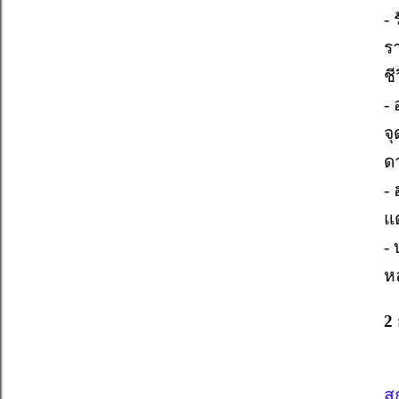
- 
รา
ชี
-
จ
ด
- 
แ
-
ห
2 
ส