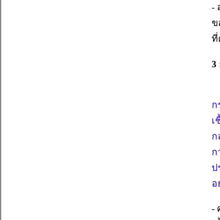
-
ข
ท
3 
ก
เ
ก
ก
ปร
อย
- 