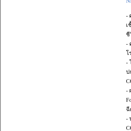
N
- 
เ
ช
-
โ
- 
ป
C
-
F
ฉ
-
C