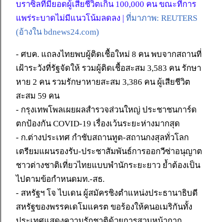
บราซิลที่มียอดผู้เสียชีวิตเกิน 100,000 คน ขณะที่การ
แพร่ระบาดไม่มีแนวโน้มลดลง |
ที่มาภาพ: REUTERS
(อ้างใน bdnews24.com)
- ศบค. แถลงไทยพบผู้ติดเชื้อใหม่ 8 คน พบจากสถานที่
เฝ้าระวังที่รัฐจัดให้ รวมผู้ติดเชื้อสะสม 3,583 คน รักษา
หาย 2 คน รวมรักษาหายสะสม 3,386 คน ผู้เสียชีวิต
สะสม 59 คน
- กรุงเทพโพลเผยผลสำรวจส่วนใหญ่ ประชาชนการ์ด
ตกป้องกัน COVID-19 เรื่องเว้นระยะห่างมากสุด
- ก.ต่างประเทศ กำชับสถานทูต-สถานกงสุลทั่วโลก
เตรียมแผนรองรับ-ประชาสัมพันธ์การออกวีซ่าอนุญาต
ชาวต่างชาติเที่ยวไทยแบบพำนักระยะยาว ย้ำต้องเป็น
ไปตามข้อกำหนดมท.-สธ.
- สหรัฐฯ โจ ไบเดน ผู้สมัครชิงตำแหน่งประธานาธิบดี
สหรัฐของพรรคเดโมแครต ขอร้องให้คนอเมริกันทั้ง
ประเทศแสดงความรักชาติด้วยการสวมหน้ากาก