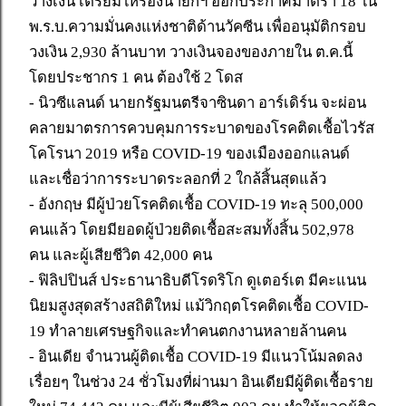
วางเงิน เตรียมให้รองนายกฯ ออกประกาศมาตรา 18 ใน
พ.ร.บ.ความมั่นคงแห่งชาติด้านวัคซีน เพื่ออนุมัติกรอบ
วงเงิน 2,930 ล้านบาท วางเงินจองของภายใน ต.ค.นี้
โดยประชากร 1 คน ต้องใช้ 2 โดส
- นิวซีแลนด์ นายกรัฐมนตรีจาซินดา อาร์เดิร์น จะผ่อน
คลายมาตรการควบคุมการระบาดของโรคติดเชื้อไวรัส
โคโรนา 2019 หรือ COVID-19 ของเมืองออกแลนด์
และเชื่อว่าการระบาดระลอกที่ 2 ใกล้สิ้นสุดแล้ว
- อังกฤษ มีผู้ป่วยโรคติดเชื้อ COVID-19 ทะลุ 500,000
คนแล้ว โดยมียอดผู้ป่วยติดเชื้อสะสมทั้งสิ้น 502,978
คน และผู้เสียชีวิต 42,000 คน
- ฟิลิปปินส์ ประธานาธิบดีโรดริโก ดูเตอร์เต มีคะแนน
นิยมสูงสุดสร้างสถิติใหม่ แม้วิกฤตโรคติดเชื้อ COVID-
19 ทำลายเศรษฐกิจและทำคนตกงานหลายล้านคน
- อินเดีย จำนวนผู้ติดเชื้อ COVID-19 มีแนวโน้มลดลง
เรื่อยๆ ในช่วง 24 ชั่วโมงที่ผ่านมา อินเดียมีผู้ติดเชื้อราย