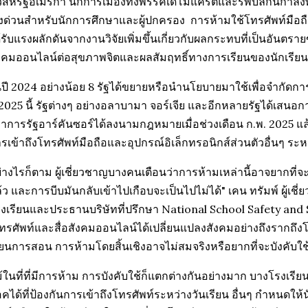
่วสหรัฐอเมริกา นักการเมืองทั้งพรรคเดโมแครตและรีพับลิกันกำลั
่งด่วนสำหรับนักการศึกษาและผู้ปกครอง การห้ามใช้โทรศัพท์มือถื
้รับแรงผลักดันจากงานวิจัยเพิ่มขึ้นเกี่ยวกับผลกระทบที่เป็นอันต
งคมออนไลน์ต่อสุขภาพจิตและผลสัมฤทธิ์ทางการเรียนของนักเรียน
ปี 2024 อย่างน้อย 8 รัฐได้ขยายหรือนำนโยบายมาใช้เพื่อจำกัดกา
 2025 นี้ รัฐต่างๆ อย่างอลาบามา จอร์เจีย และอีกหลายรัฐได้เสนอ
้ว่าการรัฐอาร์คันซอร์ได้ลงนามกฎหมายเมื่อช่วงเดือน ก.พ. 2025 แ
รเข้าถึงโทรศัพท์มือถือและอุปกรณ์อิเล็กทรอนิกส์ส่วนตัวอื่นๆ ระห
่างไรก็ตาม ผู้เชี่ยวชาญบางคนเตือนว่าการห้ามเหล่านี้อาจยากที่
้ว และการบีบมันกลับเข้าไปเกือบจะเป็นไปไม่ได้" เคน ทรัมพ์ ผู้
งเรียนและประธานบริษัทที่ปรึกษา National School Safety and 
ทรศัพท์และสื่อสังคมออนไลน์ได้เปลี่ยนแปลงสังคมอย่างถึงรากถ
ียนการสอน การห้ามโดยสิ้นเชิงอาจไม่สมจริงหรือยากที่จะบังคับใช
้ในที่ที่มีการห้าม การบังคับใช้ก็แตกต่างกันอย่างมาก บางโรงเรียน
อคได้ที่ป้องกันการเข้าถึงโทรศัพท์ระหว่างวันเรียน อื่นๆ กำหนดให้