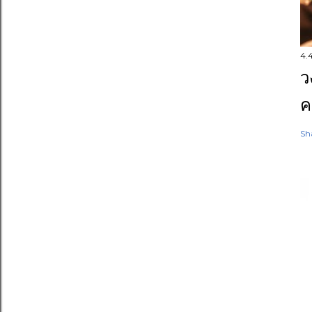
4.
ว
ค
Sh