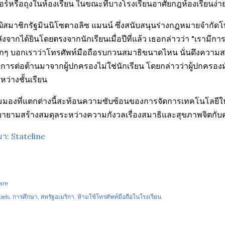
อร์หรือถุงในห้องเรียน ในขณะที่บางโรงเรียนอาศัยกฎห้องเรียนง่าย
ฒิสมาชิกรัฐมินนิโซตาอลิซ แมนน์ ซึ่งสนับสนุนร่างกฎหมายจำกัด
ังจากได้ยินโดยตรงจากนักเรียนเมื่อปีที่แล้ว เธอกล่าวว่า "เราม
็กๆ บอกเราว่าโทรศัพท์มือถือรบกวนสมาธิขนาดไหน นั่นดึงความส
าการต่อต้านมาจากผู้ปกครองไม่ใช่นักเรียน โดยกล่าวว่าผู้ปกครองม
หว่างชั้นเรียน
มมองที่แตกต่างนี้สะท้อนความซับซ้อนของการจัดการเทคโนโลยีใน
ายามสร้างสมดุลระหว่างความกังวลเรื่องสมาธิและสุขภาพจิตกับ
่มา: Stateline
are
els:
การศึกษา
สหรัฐอเมริกา
ห้ามใช้โทรศัพท์มือถือในโรงเรียน