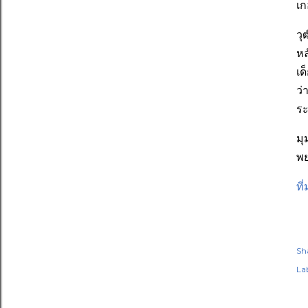
เก
วุ
หล
เด
ว่
ระ
มุ
พย
ที
Sh
Lab