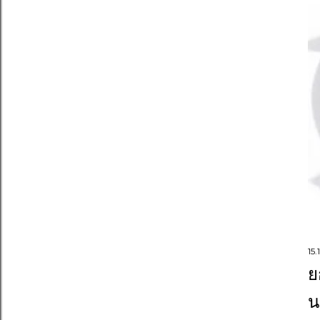
15.
ย
น