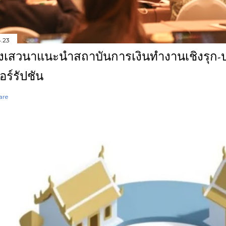
4.23
งเสวนาแนะนำสถาบันการเงินทำงานเชิงรุก-ปร
อร์รัปชัน
are