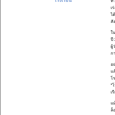
โรงเรียน
ทั
เร
ได
สั
ใน
ปี
ผู
กา
อย
แล
โร
"โ
เร
แม
ล็