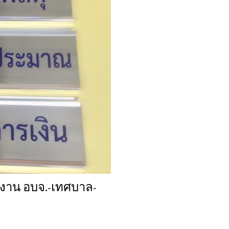
่มงาน อบจ.-เทศบาล-