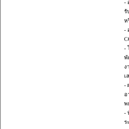
-
ร
ห
-
C
- 
พ
ง
เส
-
อ
พ
-
ร