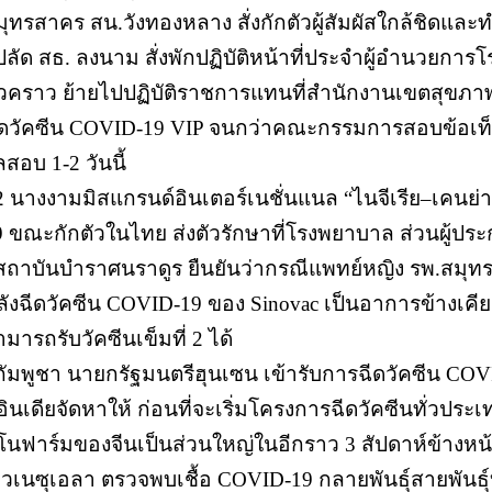
มุทรสาคร สน.วังทองหลาง สั่งกักตัวผู้สัมผัสใกล้ชิดและ
 ปลัด สธ. ลงนาม สั่งพักปฏิบัติหน้าที่ประจำผู้อำนวยกา
ั่วคราว ย้ายไปปฏิบัติราชการแทนที่สำนักงานเขตสุขภาพท
ีดวัคซีน COVID-19 VIP จนกว่าคณะกรรมการสอบข้อเท็จจ
สอบ 1-2 วันนี้
 2 นางงามมิสแกรนด์อินเตอร์เนชั่นแนล “ไนจีเรีย–เคนย่
9 ขณะกักตัวในไทย ส่งตัวรักษาที่โรงพยาบาล ส่วนผู้ประก
 สถาบันบำราศนราดูร ยืนยันว่ากรณีแพทย์หญิง รพ.สมุ
ลังฉีดวัคซีน COVID-19 ของ Sinovac เป็นอาการข้างเคียง
มารถรับวัคซีนเข็มที่ 2 ได้
 กัมพูชา นายกรัฐมนตรีฮุนเซน เข้ารับการฉีดวัคซีน 
่อินเดียจัดหาให้ ก่อนที่จะเริ่มโครงการฉีดวัคซีนทั่วประเ
ิโนฟาร์มของจีนเป็นส่วนใหญ่ในอีกราว 3 สัปดาห์ข้างหน
 เวเนซุเอลา ตรวจพบเชื้อ COVID-19 กลายพันธุ์สายพันธุ