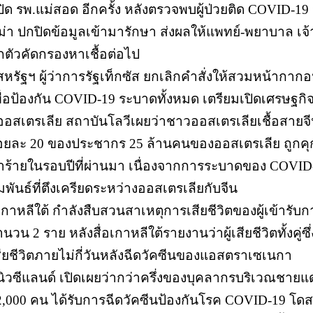
 ปิด รพ.แม่สอด อีกครั้ง หลังตรวจพบผู้ป่วยติด COVID-1
ม่า ปกปิดข้อมูลเข้ามารักษา ส่งผลให้แพทย์-พยาบาล เจ้า
ักตัวคัดกรองหาเชื้อต่อไป
 สหรัฐฯ ผู้ว่าการรัฐเท็กซัส ยกเลิกคำสั่งให้สวมหน้ากาก
พื่อป้องกัน COVID-19 ระบาดทั้งหมด เตรียมเปิดเศรษฐกิ
 ออสเตรเลีย สถาบันโลวีเผยว่าชาวออสเตรเลียเชื้อสายจี
้อยละ 20 ของประชากร 25 ล้านคนของออสเตรเลีย ถูกค
ำร้ายในรอบปีที่ผ่านมา เนื่องจากการระบาดของ COVI
มพันธ์ที่ตึงเครียดระหว่างออสเตรเลียกับจีน
 เกาหลีใต้ กำลังสืบสวนสาเหตุการเสียชีวิตของผู้เข้ารั
นวน 2 ราย หลังสื่อเกาหลีใต้รายงานว่าผู้เสียชีวิตทั้งคู่ซ
สียชีวิตภายไม่กี่วันหลังฉีดวัคซีนของแอสตราเซเนกา
 นิวซีแลนด์ เปิดเผยว่ากว่าครึ่งของบุคลากรบริเวณชา
2,000 คน ได้รับการฉีดวัคซีนป้องกันโรค COVID-19 โด