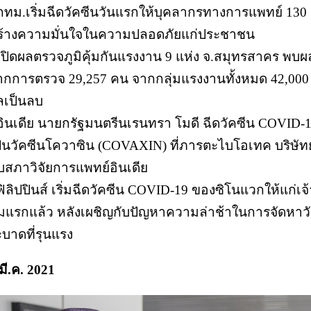
 กทม.เริ่มฉีดวัคซีนวันแรกให้บุคลากรทางการแพทย์ 13
ร้างความมั่นใจในความปลอดภัยแก่ประชาชน
 เปิดผลตรวจภูมิคุ้มกันแรงงาน 9 แห่ง จ.สมุทรสาคร พบ
ากการตรวจ 29,257 คน จากกลุ่มแรงงานทั้งหมด 42,000 ค
ลเป็นลบ
 อินเดีย นายกรัฐมนตรีนเรนทรา โมดี ฉีดวัคซีน COVID-1
ป็นวัคซีนโควาซิน (COVAXIN) ที่ภารตะไบโอเทค บริษัท
ับสภาวิจัยการแพทย์อินเดีย
 ฟิลิปปินส์ เริ่มฉีดวัคซีน COVID-19 ของซิโนแวกให้แก่เ
ุ่มแรกแล้ว หลังเผชิญกับปัญหาความล่าช้าในการจัดหาว
ะบาดที่รุนแรง
มี.ค. 2021