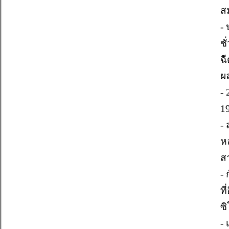
ส
-
ช
ฉ
ผล
-
1
-
ห
สา
-
ที
ซ
-