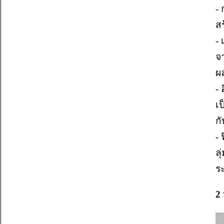
-
ส
-
จ
ผ
-
เ
ก
-
ล
ร
2 