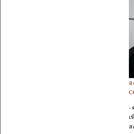
อ
C
-
เพ
ส