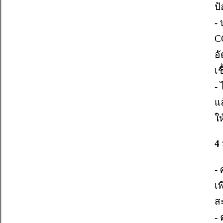
ป้
-
C
อั
เช
-
แ
ใ
4 
-
เพ
ส
-