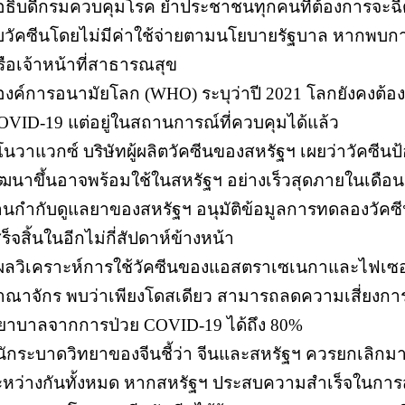
 อธิบดีกรมควบคุมโรค ย้ำประชาชนทุกคนที่ต้องการจะฉี
ับวัคซีนโดยไม่มีค่าใช้จ่ายตามนโยบายรัฐบาล หากพบก
รือเจ้าหน้าที่สาธารณสุข
 องค์การอนามัยโลก (WHO) ระบุว่าปี 2021 โลกยังคงต้
OVID-19 แต่อยู่ในสถานการณ์ที่ควบคุมได้แล้ว
โนวาแวกซ์ บริษัทผู้ผลิตวัคซีนของสหรัฐฯ เผยว่าวัคซีนป้
ัฒนาขึ้นอาจพร้อมใช้ในสหรัฐฯ อย่างเร็วสุดภายในเดือน 
านกำกับดูแลยาของสหรัฐฯ อนุมัติข้อมูลการทดลองวัคซี
ร็จสิ้นในอีกไม่กี่สัปดาห์ข้างหน้า
 ผลวิเคราะห์การใช้วัคซีนของแอสตราเซเนกาและไฟเซ
าณาจักร พบว่าเพียงโดสเดียว สามารถลดความเสี่ยงการ
ยาบาลจากการป่วย COVID-19 ได้ถึง 80%
 นักระบาดวิทยาของจีนชี้ว่า จีนและสหรัฐฯ ควรยกเลิก
ะหว่างกันทั้งหมด หากสหรัฐฯ ประสบความสำเร็จในการสร้