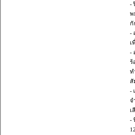
-
พ
ก
-
เ
-
ร
ท
สั
-
จำ
เ
-
1