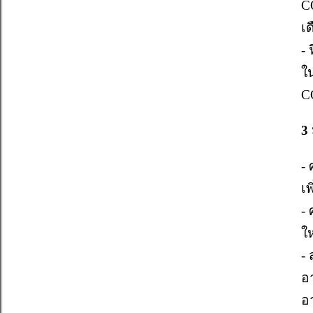
C
เด
- 
ใน
C
3 
-
เ
- 
ใ
- 
อ
อ