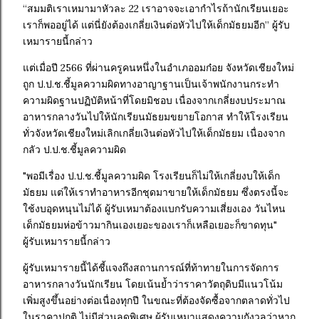
“สมมติเราเหมามาหัวละ 22 เราอาจจะเอากำไรถ้านักเรียนเยอะ
เราก็พออยู่ได้ แต่นี่ยังต้องเกลี่ยเงินต่อหัวไปให้เด็กมัธยมอีก” ผู้รับ
เหมารายนี้กล่าว
แต่เมื่อปี 2566 ที่ผ่านครูคนหนึ่งในอำเภออมก๋อย จังหวัดเชียงใหม่
ถูก ป.ป.ช.ชี้มูลความผิดทางอาญาฐานเป็นเจ้าพนักงานกระทำ
ความผิดฐานปฏิบัติหน้าที่โดยมิชอบ เนื่องจากเกลี่ยงบประมาณ
อาหารกลางวันไปให้นักเรียนมัธยมขยายโอกาส ทำให้โรงเรียน
ทั่วจังหวัดเชียงใหม่เลิกเกลี่ยเงินต่อหัวไปให้เด็กมัธยม เนื่องจาก
กลัว ป.ป.ช.ชี้มูลความผิด
"พอมีเรื่อง ป.ป.ช.ชี้มูลความผิด โรงเรียนก็ไม่ให้เกลี่ยงบให้เด็ก
มัธยม แต่ให้เราทำอาหารอีกชุดมาขายให้เด็กมัธยม ซึ่งตรงนี้จะ
ใช้งบอุดหนุนไม่ได้ ผู้รับเหมาต้องแบกรับความเสี่ยงเอง วันไหน
เด็กมัธยมห่อข้าวมากินเองเยอะของเราก็เหลือเยอะก็ขาดทุน"
ผู้รับเหมารายนี้กล่าว
ผู้รับเหมารายนี้ได้ชี้แจงถึงสถานการณ์ที่ท้าทายในการจัดการ
อาหารกลางวันนักเรียน โดยเน้นย้ำว่าราคาวัตถุดิบมีแนวโน้ม
เพิ่มสูงขึ้นอย่างต่อเนื่องทุกปี ในขณะที่ต้องจัดซื้อจากตลาดทั่วไป
ในราคาปกติ ไม่มีส่วนลดพิเศษ ผู้รับเหมาแสดงความกังวลว่าหาก