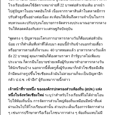
โรงเรียนยังคงใช้อัตราเหมาจ่ายที่ 22 บาทต่อหัวเช่นเดิม อาจนำ
ไปสู่ปัญหาในอนาคตอันใกล้ เนื่องจากราคาสินค้าในตลาดมีการ
ปรับตัวสูงขึ้นอย่างต่อเนื่อง สะท้อนให้เห็นถึงความจำเป็นในการ
ทบทวนและปรับปรุงนโยบายการจัดสรรงบประมาณอาหารกลาง
วันให้สอดคล้องกับสภาวะเศรษฐกิจปัจจุบัน
"พูดตรง ๆ ปัญหาของโครงการอาหารกลางวันก็คืองบต่อหัวมัน
น้อย เราก็ทำเต็มที่เท่าที่ได้งบมา ตอนนี้ถ้ากินข้างนอกก๋วยเตี๋ยว
หรืออาหารตามสั่งก็จานละ 40 บาทหมดแล้ว อาหารกลางวันเด็ก
ยัง 22 บาทอยู่ คุณภาพมันก็ต้องตามราคา ถ้ารัฐบาลไม่เพิ่มงบ
ประมาณ ก็ควรมีนโยบายช่วยเหลือผู้รับเหมาทำอาหารกลางวัน
ให้นักเรียนบ้าง นอกจากนี้ทั้งครูทั้งผู้รับเหมาก็กลัวโซเชียลมีเดีย
ถ้ามีคนถ่ายรูปขึ้นโซเชียลแล้วมันไม่สวยงามก็จะเป็นปัญหาอีก
กลัว ป.ป.ช. เข้าอีก" ผู้รับเหมารายนี้กล่าว
เจ้าหน้าที่รายหนึ่ง ขององค์กรปกครองส่วนท้องถิ่น (อปท.) แห่ง
หนึ่งในจังหวัดเชียงใหม่
ระบุว่าสำหรับโรงเรียนที่ไม่ได้ถ่ายโอน
ไปให้ท้องถิ่นนั้น การจัดการส่วนใหญ่ท้องถิ่นเหมือนมีหน้าที่แค่
ผ่านเงินไปให้โรงเรียนเท่านั้น ส่วนประเด็นเรื่องการจัดการต่าง
ๆ เช่นการปรึกษาหารือเรื่องโภชนาการต่าง ๆ ท้องถิ่นแทบไม่มี