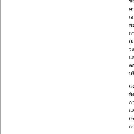
ขย
ตา
เอ
พย
กา
(ม
วง
แล
ตอ
บร
GC
พั
กา
แล
Gr
กา