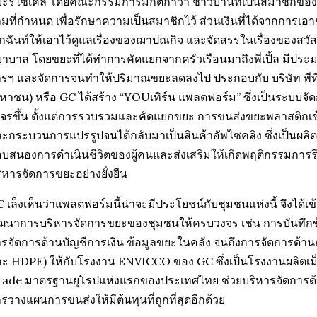
ะรีไซเคิล โดยคณะกรรมการมีกติกาว่า ชาวบ้านที่เป็นสมาชิกข
มที่กำหนด เพื่อรักษาความเป็นสมาชิกไว้ ส่วนเงินที่ได้จากการเอ
กฉันท์ให้เอาไว้ดูแลเรื่องของฌาปณกิจ และจัดสรรในเรื่องของสวัส
าบาล โดยขยะที่ได้ทำการคัดแยกจากครัวเรือนมาถึงพี่เปิ้ล มีประม
รฯ และจัดการจนทำให้ปริมาณขยะลดลงไป ประกอบกับ บริษัท พีที
หาชน) หรือ GC ได้สร้าง “YOUเทิร์น แพลตฟอร์ม” ซึ่งเป็นระบบ
จรขึ้น ตั้งแต่การรวบรวมและคัดแยกขยะ การขนส่งขยะพลาสติกเข
ะกระบวนการแปรรูปจนได้กลับมาเป็นสินค้าอัพไซคลิง ซึ่งเป็นผลิตภัณฑ
บสนองการดำเนินชีวิตของผู้คนและส่งเสริมให้เกิดพฤติกรรมการร
ิหารจัดการขยะอย่างยั่งยืน
 เล็งเห็นว่าแพลตฟอร์มนี้น่าจะมีประโยชน์กับชุมชนแห่งนี้ จึงได้เ
ฒนาการบริหารจัดการขยะของชุมชนให้ครบวงจร เช่น การบันทึกข
รจัดการด้านบัญชีการเงิน ข้อมูลขยะในคลัง จนถึงการจัดการด้
ะ HDPE) ให้กับโรงงาน ENVICCO ของ GC ซึ่งเป็นโรงงานผลิตเม
ade มาตรฐานยุโรปแห่งแรกของประเทศไทย ช่วยบริหารจัดการด้า
รวางแผนการขนส่งให้มีต้นทุนที่ถูกที่สุดอีกด้วย