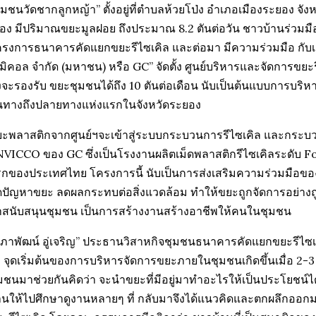
ุมชนวัดชากลูกหญ้า” ตั้งอยู่ที่ตำบลห้วยโป่ง อำเภอเมืองระยอง จังห
ือง มีปริมาณขยะมูลฝอย ถึงประมาณ 8.2 ตันต่อวัน ชาวบ้านร่วมมือ
รงการธนาคารคัดแยกขยะรีไซเคิล และต่อมา มีความร่วมมือ กับเอ
มิคอล จำกัด (มหาชน) หรือ GC” จัดตั้ง ศูนย์บริหารและจัดการขยะ
่งจะรองรับ ขยะชุมชนได้ถึง 10 ตันต่อเดือน นับเป็นต้นแบบการบ
นทางถึงปลายทางแห่งแรกในจังหวัดระยอง
ะพลาสติกจากศูนย์ฯจะเข้าสู่ระบบกระบวนการรีไซเคิล และกระ
VICCO ของ GC ซึ่งเป็นโรงงานผลิตเม็ดพลาสติกรีไซเคิลระดับ 
กของประเทศไทย โครงการนี้ นับเป็นการส่งเสริมความร่วมมือ
ปัญหาขยะ ลดผลกระทบต่อสิ่งแวดล้อม ทำให้ขยะถูกจัดการอย่างถู
สนับสนุนชุมชน เป็นการสร้างงานสร้างอาชีพให้คนในชุมชน
ภาพัฒน์ อู่เจริญ” ประธานวิสาหกิจชุมชนธนาคารคัดแยกขยะรีไซเค
า จุดเริ่มต้นของการบริหารจัดการขยะภายในชุมชนเกิดขึ้นเมื่อ 2-3 ป
มชนมาช่วยกันคิดว่า จะนำขยะที่มีอยู่มาทำอะไรให้เป็นประโยชน์ไ
านให้ไปศึกษาดูงานหลายๆ ที่ กลับมาจึงได้แนวคิดและตกผลึกออ