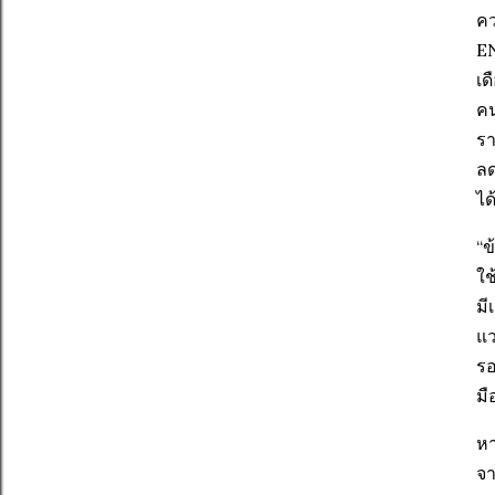
คว
EN
เด
คน
รา
ลด
ได
“ข
ใช
มี
แว
รอ
มื
หา
จา