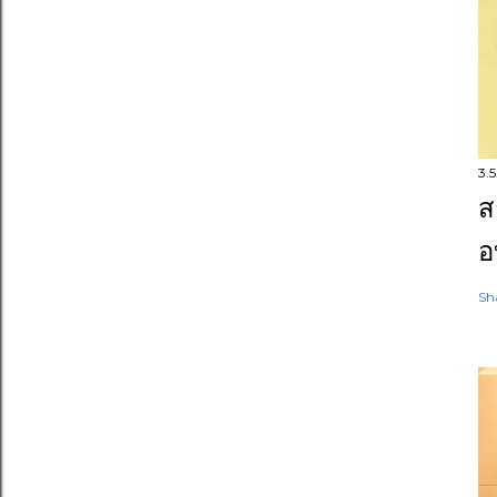
3.5
ส
อ
Sh