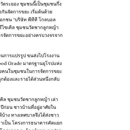
วัดระยอง ชุมชนนี้เป็นชุมชนกึ่ง
กันจัดการขยะ เริ่มต้นด้วย
กชน “บริษัท พีทีที โกลบอล
รีไซเคิล ชุมชนวัดชากลูกหญ้า
ริหารจัดการขยะอย่างครบวงจรจาก
บวนการแปรรูป ขนส่งไปโรงงาน
Food Grade มาตรฐานยุโรปแห่ง
ของคนในชุมชนในการจัดการขยะ
กต้องและรายได้ส่วนหนึ่งกลับ
ิล ชุมชนวัดชากลูกหญ้า เล่า
ีก่อน ชาวบ้านที่อยู่อาศัยใน
ด้บ้าง ทางเทศบาลจึงได้ส่งชาว
กมาเป็น โครงการธนาคารคัดแยก