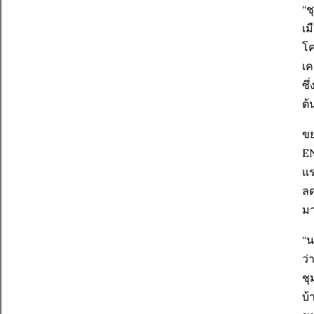
“ช
เม
โค
เค
ซึ
ต้
ขย
EN
แร
ลด
มา
“น
ว่
ชุ
บ้