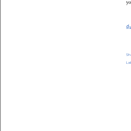
y
ที
Sh
Lab