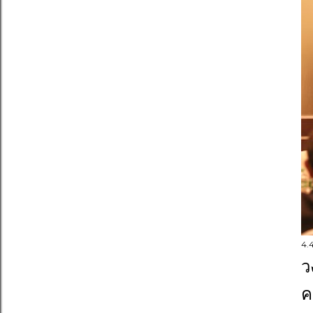
4.
ว
ค