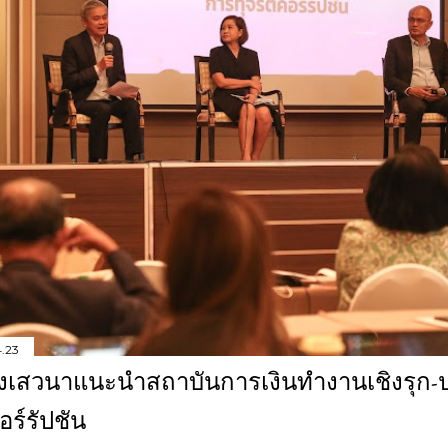
4.23
งเสวนาแนะนำสถาบันการเงินทำงานเชิงรุก-ปร
อร์รัปชัน