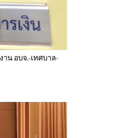
่มงาน อบจ.-เทศบาล-