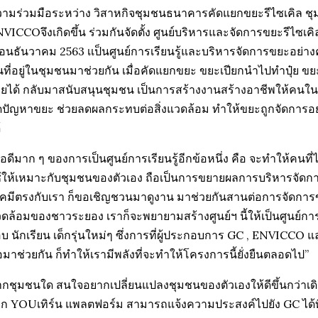
ามร่วมมือระหว่าง วิสาหกิจชุมชนธนาคารคัดแยกขยะรีไซเคิล ช
VICCOจึงเกิดขึ้น ร่วมกันจัดตั้ง ศูนย์บริหารและจัดการขยะรีไซเคิ
ือนธันวาคม 2563 เเป็นศูนย์การเรียนรู้และบริหารจัดการขยะอย่า
ที่อยู่ในชุมชนมาช่วยกัน เมื่อคัดแยกขยะ ขยะเปียกนำไปทำปุ๋ย ขย
ยได้ กลับมาสนับสนุนชุมชน เป็นการสร้างงานสร้างอาชีพให้คนใ
ปัญหาขยะ ช่วยลดผลกระทบต่อสิ่งแวดล้อม ทำให้ขยะถูกจัดการอย่
้
้อดีมาก ๆ ของการเป็นศูนย์การเรียนรู้อีกข้อหนึ่ง คือ จะทำให้คนที
้ให้เหมาะกับชุมชนของตัวเอง ถือเป็นการขยายผลการบริหารจัดการขยะ
เคมีตรงกับเรา ก็ขอเชิญชวนมาดูงาน มาช่วยกันสานต่อการจัดการขยะใ
ดล้อมของชาวระยอง เราก็จะพยายามสร้างศูนย์ฯ นี้ให้เป็นศูนย์การเร
บ นักเรียน เด็กรุ่นใหม่ๆ ซึ่งการที่ผู้ประกอบการ GC , ENVICCO แ
อมาช่วยกัน ก็ทำให้เรามีพลังที่จะทำให้โครงการนี้ยั่งยืนตลอดไป”
กชุมชนใด สนใจอยากเปลี่ยนแปลงชุมชนของตัวเองให้ดีขึ้นกว่าเด
ก YOUเทิร์น แพลตฟอร์ม สามารถแจ้งความประสงค์ไปยัง GC ได้ที่